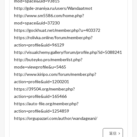
mod=space&uid=93815
http://gde-znaniya.ru/users/Wandaatmot
http://www.sm5586.com/home.php?
mod=space&uid=37230
https://gockhuat.net/member.php?u=403372
https://rolivka.online/forum/member.php?
action=profile&uid=96129
http://visualchemy.gallery/forum/profile.php?id=5088241
http://buteyko.pro/memberlist.php?
mode=viewprofile&u=5465
http://www.kiripo.com/forum/member.php?
action=profile&uid=1200201
https://39504.org/member.php?
action=profile&uid=165466
https://auto-file.org/member.php?
action=profile&uid=1254859
https://orgupazari.com/author/wandageani/
返信