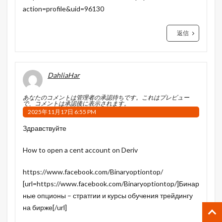
action=profile&uid=96130
返信
DahliaHar
あなたのコメントは管理者の承認待ちです。これはプレビュー
で、コメントは承認後に表示されます。
2025年11月17日 6:55 PM
Здравствуйте
How to open a cent account on Deriv
https://www.facebook.com/Binaryoptiontop/
[url=https://www.facebook.com/Binaryoptiontop/]Бинар
ные опционы – стратгии и курсы обучения трейдингу
на бирже[/url]