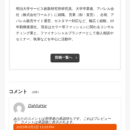
明治大学サービス創新研究所研究員。 大学卒業後、アパレル会
社（株式会社ワールド）に就職。 営業（卸・直営）、企画、ア
パレル販売サイト運営、カスタマー対応など、幅広く経験。25
年勤務後退社。 現在はカラー等ファッションに関わるコンサル
ティング業と、ファイナンシャルプランナーとして個人相談や
セミナー、執筆などを中心に活動中。
投稿一覧へ
コメント
（0件）
DahliaHar
あなたのコメントは管理者の承認待ちです。これはプレビュー
で、コメントは承認後に表示されます。
2025年3月2日 11:01 PM