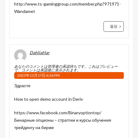
http://www.ts-gaminggroup.com/member.php?971971-
Wandamet
返信
DahliaHar
あなたのコメントは管理者の承認待ちです。これはプレビュー
で、コメントは承認後に表示されます。
2025年11月17日 6:26 PM
Здрасте
How to open demo account in Deriv
https://www.facebook.com/Binaryoptiontop/
Бинарные опционы – стратгии и курсы обучения
трейдингу на бирже