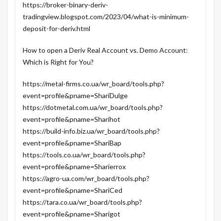
https://broker-binary-deriv-
tradingview.blogspot.com/2023/04/what-is-minimum-
deposit-for-deriv.html
How to open a Deriv Real Account vs. Demo Account:
Which is Right for You?
https://metal-firms.co.ua/wr_board/tools.php?
event=profile&pname=ShariDulge
https://dotmetal.com.ua/wr_board/tools.php?
event=profile&pname=Sharihot
https://build-info.biz.ua/wr_board/tools.php?
event=profile&pname=ShariBap
https://tools.co.ua/wr_board/tools.php?
event=profile&pname=Sharierrox
https://agro-ua.com/wr_board/tools.php?
event=profile&pname=ShariCed
https://tara.co.ua/wr_board/tools.php?
event=profile&pname=Sharigot