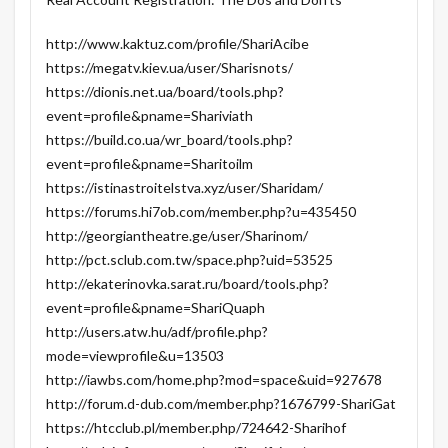
http://www.kaktuz.com/profile/ShariAcibe
https://megatv.kiev.ua/user/Sharisnots/
https://dionis.net.ua/board/tools.php?
event=profile&pname=Shariviath
https://build.co.ua/wr_board/tools.php?
event=profile&pname=Sharitoilm
https://istinastroitelstva.xyz/user/Sharidam/
https://forums.hi7ob.com/member.php?u=435450
http://georgiantheatre.ge/user/Sharinom/
http://pct.sclub.com.tw/space.php?uid=53525
http://ekaterinovka.sarat.ru/board/tools.php?
event=profile&pname=ShariQuaph
http://users.atw.hu/adf/profile.php?
mode=viewprofile&u=13503
http://iawbs.com/home.php?mod=space&uid=927678
http://forum.d-dub.com/member.php?1676799-ShariGat
https://htcclub.pl/member.php/724642-Sharihof