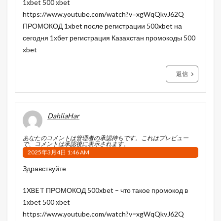
1xbet 500 xbet
https://www.youtube.com/watch?v=xgWqQkvJ62Q
ПРОМОКОД 1xbet после регистрации 500xbet на
сегодня 1хбет регистрация Казахстан промокоды 500
xbet
返信
DahliaHar
あなたのコメントは管理者の承認待ちです。これはプレビュー
で、コメントは承認後に表示されます。
2025年3月4日 1:46 AM
Здравствуйте
1XBET ПРОМОКОД 500xbet – что такое промокод в
1xbet 500 xbet
https://www.youtube.com/watch?v=xgWqQkvJ62Q