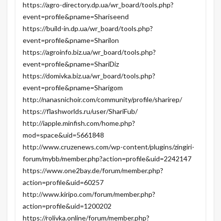
https://agro-directory.dp.ua/wr_board/tools.php?
event=profile&pname=Shariseend
https://build-in.dp.ua/wr_board/tools.php?
event=profile&pname=Sharilon
https://agroinfo.biz.ua/wr_board/tools.php?
event=profile&pname=ShariDiz
https://domivka.biz.ua/wr_board/tools.php?
event=profile&pname=Sharigom
http://nanasnichoir.com/community/profile/sharirep/
https://flashworlds.ru/user/ShariFub/
http://iapple.minfish.com/home.php?
mod=space&uid=5661848
http://www.cruzenews.com/wp-content/plugins/zingiri-
forum/mybb/member.php?action=profile&uid=2242147
https://www.one2bay.de/forum/member.php?
action=profile&uid=60257
http://www.kiripo.com/forum/member.php?
action=profile&uid=1200202
https://rolivka.online/forum/member.php?