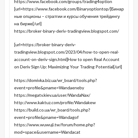
https://www.facebook.com/groups/trading4option
[url=https://www.facebook.com/Binaryoptiontop/]Бинар
ные опционы – стратгии и курсы обучения трейдингу
на бирже[/url]
https://broker-binary-deriv-tradingview.blogspot.com/
[url=https://broker-binary-deriv-
tradingview.blogspot.com/2023/04/how-to-open-real-
account-on-deriv-sign.html]How to open Real Account
on Deriv Sign Up: Maximizing Your Trading Potential[/url]
https://domivka.biz.ua/wr_board/tools.php?
event=profile&pname=Wandaeneby
https://megatv.kiev.ua/user/WandaNax/
http://www.kaktuz.com/profile/Wandakew
https://build.co.ua/wr_board/tools.php?
event=profile&pname=Wandagof
https://www.wuwuji.tw/forum/home.php?
mod=space&username=Wandacat