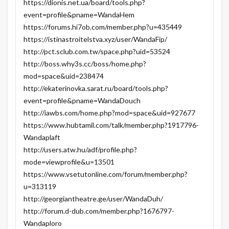
https://dionis.net.ua/board/tools.php?
event=profile&pname=WandaHem
https://forums.hi7ob.com/member.php?u=435449
https://istinastroitelstva.xyz/user/WandaFip/
http://pct.sclub.com.tw/space.php?uid=53524
http://boss.why3s.cc/boss/home.php?
mod=space&uid=238474
http://ekaterinovka.sarat.ru/board/tools.php?
event=profile&pname=WandaDouch
http://iawbs.com/home.php?mod=space&uid=927677
https://www.hubtamil.com/talk/member.php?1917796-
Wandaplaft
http://users.atw.hu/adf/profile.php?
mode=viewprofile&u=13501
https://www.vsetutonline.com/forum/member.php?
u=313119
http://georgiantheatre.ge/user/WandaDuh/
http://forum.d-dub.com/member.php?1676797-
Wandaploro