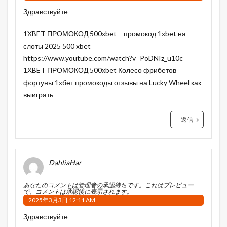
Здравствуйте
1XBET ПРОМОКОД 500xbet – промокод 1xbet на
слоты 2025 500 xbet
https://www.youtube.com/watch?v=PoDNIz_u10c
1XBET ПРОМОКОД 500xbet Колесо фрибетов
фортуны 1хбет промокоды отзывы на Lucky Wheel как
выиграть
返信
DahliaHar
あなたのコメントは管理者の承認待ちです。これはプレビュー
で、コメントは承認後に表示されます。
2025年3月3日 12:11 AM
Здравствуйте