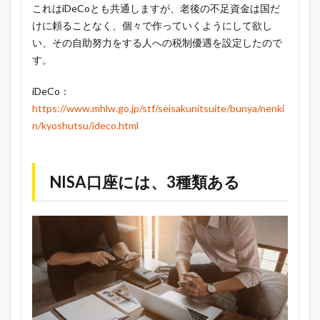
これはiDeCoとも共通しますが、老後の不足資金は国だ
けに頼ることなく、個々で作っていくようにして欲し
い、その自助努力をする人への税制優遇を設定したので
す。
iDeCo：
https://www.mhlw.go.jp/stf/seisakunitsuite/bunya/nenki
n/kyoshutsu/ideco.html
NISA口座には、3種類ある