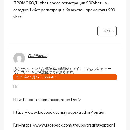
ПРОМОКОД 1xbet после регистрации 500xbet на
сегодня 1хбет регистрация Казахстан промокоды 500
xbet
返信
DahliaHar
あなたのコメントは管理者の承認待ちです。これはプレビュー
で、コメントは承認後に表示されます。
2025年11月17日 8:24 AM
Hi
How to open a cent account on Deriv
https://www.facebook.com/groups/trading4option
[url=https://www.facebook.com/groups/trading4option]