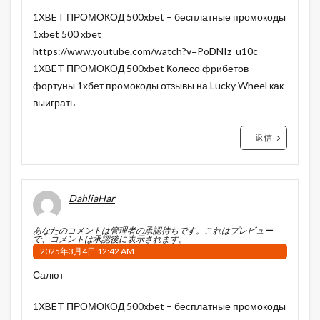
1XBET ПРОМОКОД 500xbet – бесплатные промокоды
1xbet 500 xbet
https://www.youtube.com/watch?v=PoDNIz_u10c
1XBET ПРОМОКОД 500xbet Колесо фрибетов
фортуны 1хбет промокоды отзывы на Lucky Wheel как
выиграть
返信
DahliaHar
あなたのコメントは管理者の承認待ちです。これはプレビュー
で、コメントは承認後に表示されます。
2025年3月4日 12:42 AM
Салют
1XBET ПРОМОКОД 500xbet – бесплатные промокоды