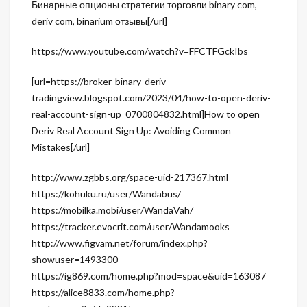
Бинарные опционы стратегии торговли binary com,
deriv com, binarium отзывы[/url]
https://www.youtube.com/watch?v=FFCTFGckIbs
[url=https://broker-binary-deriv-
tradingview.blogspot.com/2023/04/how-to-open-deriv-
real-account-sign-up_0700804832.html]How to open
Deriv Real Account Sign Up: Avoiding Common
Mistakes[/url]
http://www.zgbbs.org/space-uid-217367.html
https://kohuku.ru/user/Wandabus/
https://mobilka.mobi/user/WandaVah/
https://tracker.evocrit.com/user/Wandamooks
http://www.figvam.net/forum/index.php?
showuser=1493300
https://ig869.com/home.php?mod=space&uid=163087
https://alice8833.com/home.php?